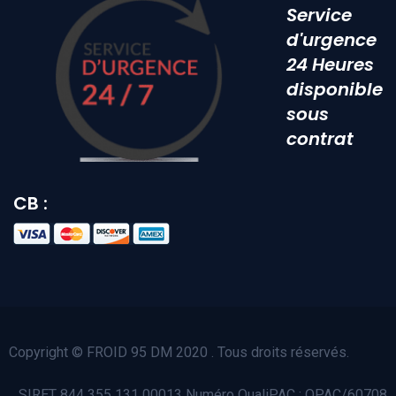
Service
d'urgence
24 Heures
disponible
sous
contrat
CB :
Copyright © FROID 95 DM 2020 . Tous droits réservés.
SIRET 844 355 131 00013 Numéro QualiPAC : QPAC/60708